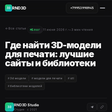
RND3D
+79953990945
3D
Все статьи
Блог
11 июня 2026 г.
~3 мин чтения
Где найти 3D-модели
для печати: лучшие
сайты и библиотеки
3d модели
модели для печати
stl
библиотеки моделей
RND3D Studio
3D
Студия · с 2021