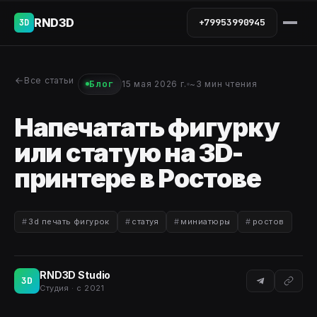
RND3D
+79953990945
3D
Все статьи
Блог
15 мая 2026 г.
~3 мин чтения
Напечатать фигурку
или статую на 3D-
принтере в Ростове
3d печать фигурок
статуя
миниатюры
ростов
RND3D Studio
3D
Студия · с 2021